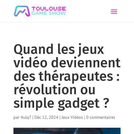
Quand les jeux
vidéo deviennent
des thérapeutes :
révolution ou
simple gadget ?
par
4ulq7
|
Déc 12, 2024
|
Jeux Vidéos
|
0 commentaires